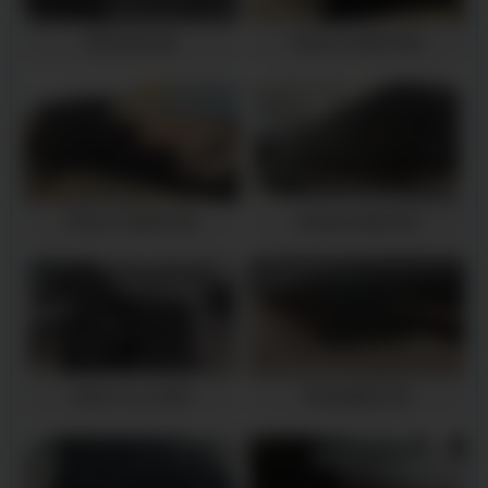
罗定合金方管
罗定q355b矩形方管
罗定q235b矩形方管
罗定进口标准方管
罗定25crmo4方管
罗定金属铝方管