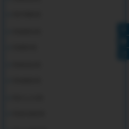
罗定不锈钢方管
罗定铝矩形方管
罗定镀锌方管
罗定低合金方管
罗定金属铝方管
罗定25crmo4方管
罗定进口标准方管