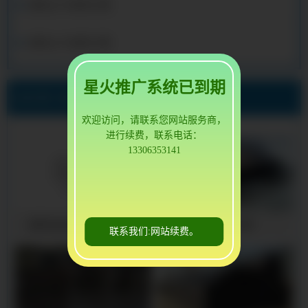
细河q235b矩形方管
细河q355b矩形方管
星火推广系统已到期
当前位置:
细河合金方管厂公司
欢迎访问，请联系您网站服务商，
进行续费，联系电话：
13306353141
细河合金方管性能与参数
细河c276方管
联系我们:网站续费。